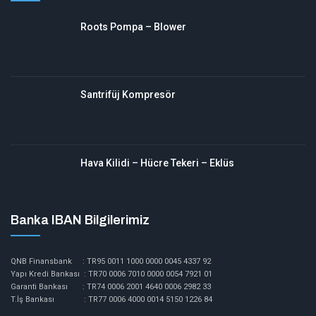
Roots Pompa – Blower
Santrifüj Kompresör
Hava Kilidi – Hücre Tekeri – Eklüs
Banka IBAN Bilgilerimiz
QNB Finansbank : TR95 0011 1000 0000 0045 4337 92
Yapı Kredi Bankası : TR70 0006 7010 0000 0054 7921 01
Garanti Bankası : TR74 0006 2001 4640 0006 2982 33
T.İş Bankası : TR77 0006 4000 0014 5150 1226 84