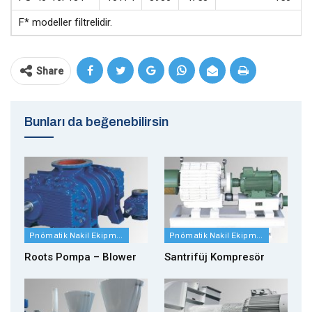
F* modeller filtrelidir.
Share
Bunları da beğenebilirsin
Pnömatik Nakil Ekipmanları
Pnömatik Nakil Ekipmanları
Roots Pompa – Blower
Santrifüj Kompresör