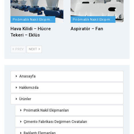
Pnömatik Nakil Ekipmanları
Pnömatik Nakil Ekipmanları
Hava Kilidi – Hücre
Aspiratör – Fan
Tekeri – Eklüs
PREV
NEXT
Anasayfa
Hakkımızda
Ürünler
Pnömatik Nakil Ekipmanları
Çimento Fabrikası Değirmen Cıvataları
Bağlantı Elemanları