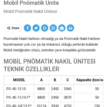
Mobil Pnömatik Ünite
Mobil Pnömatik Nakil Ünitesi
Share
Pnömatik Nakil Hattının olmadığı ya da Pnömatik Nakil Hattının
kurulmasının çok zor ya da imkansız olduğu yerlerde kullanılır.
Mobil niteliğinden ötürü, istenilen yere kolaylıkla götürülebilir.
MOBİL PNÖMATİK NAKİL ÜNİTESİ
TEKNİK ÖZELLİKLER
MODEL
A
B
C
Kapasite (ton/saa
PS-40-15.10
8800
2450
3560
50
PS-40-15.10 F*
8800
2450
3870
50
PS-40-16F13 F*
10174
3930
4753
150